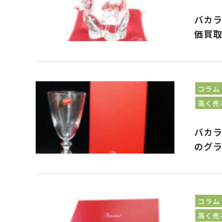
バカラ
価買
コラム
高く売
バカラ
のグ
コラム
高く売