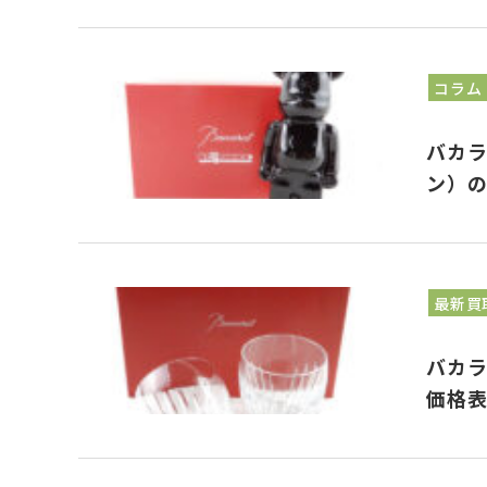
コラム
バカラ
ン）
最新買
バカ
価格