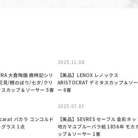
2025.11.08
RA 大倉陶園 歳時記シリ
【美品】LENOX レノックス
花見/鯉のぼり/七夕/クリ
ARISTOCRAT デミタスカップ＆ソ
タスカップ＆ソーサー 5客
ー 6客
2025.07.01
carat バカラ コンコルド
【美品】SEVRES セーブル 金彩ネッ
グラス 1点
地カマユブルーバラ絵 1856年 モカ
ップ＆ソーサー 1客