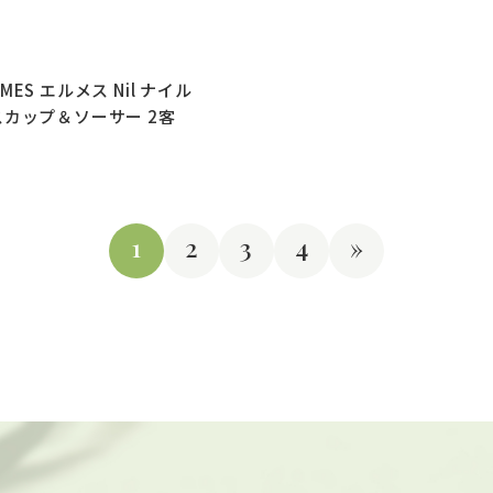
ES エルメス Nil ナイル
スカップ＆ソーサー 2客
1
2
3
4
»