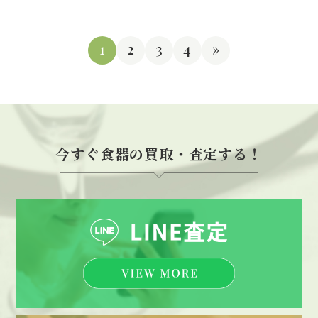
1
2
3
4
»
今すぐ食器の買取・査定する！