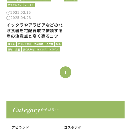
アウガルテン
イッタラ
2023.02.15
2025.04.23
イッタラやアラビアなどの北
欧食器を宅配買取で依頼する
際の注意点と高く売るコツ
コラム
ブランド食器
宅配買取
専門店
相場
買取
食器
高く売れる
イッタラ
アラビア
1
Category
カテゴリー
アビランド
コスタボダ