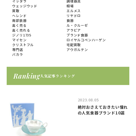
イッタラ
調理器具
ウェッジウッド
相場
買取
エルメス
ヘレンド
リヤドロ
南部鉄器
食器
高く売る
ル・クルーゼ
高く売れる
アラビア
ジノリ1735
ブランド食器
マイセン
ロイヤルコペンハーゲン
クリストフル
宅配買取
専門店
アウガルテン
バカラ
Ranking
人気記事ランキング
2023.08.05
絶対おさえておきたい憧れ
の人気食器ブランド10選