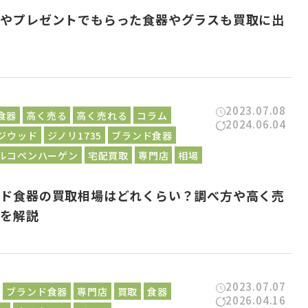
トやプレゼントでもらった食器やグラスも買取に出
？
2023.07.08
食器
高く売る
高く売れる
コラム
2024.06.04
ジウッド
ジノリ1735
ブランド食器
ルコペンハーゲン
宅配買取
専門店
相場
ンド食器の買取相場はどれくらい？調べ方や高く売
法を解説
2023.07.07
ブランド食器
専門店
買取
食器
2026.04.16