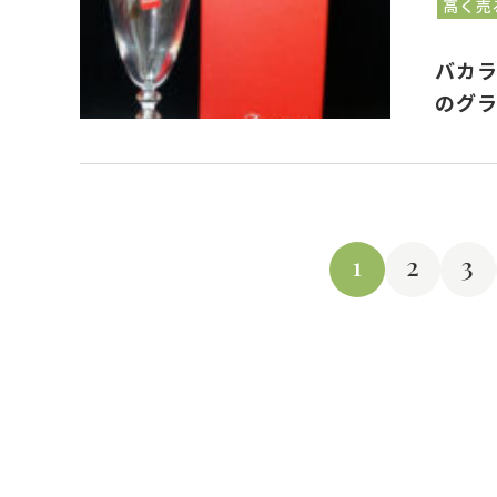
高く売
バカラ
のグ
1
2
3