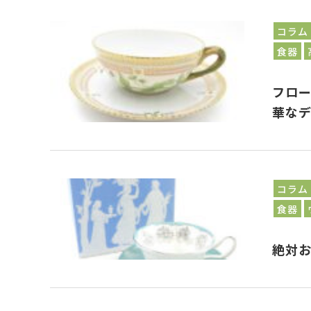
コラム
食器
フロー
華な
コラム
食器
絶対お