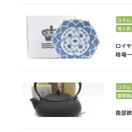
コラム
高く売
ロイ
相場
コラム
調理器
南部鉄