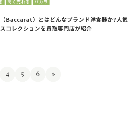
る
高く売れる
バカラ
（Baccarat）とはどんなブランド洋食器か?人気
ラスコレクションを買取専門店が紹介
4
5
6
»