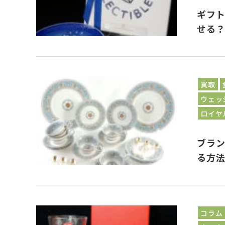
ギフ
せる
買取
ウェッ
ロイヤ
ブラ
る方
コラム