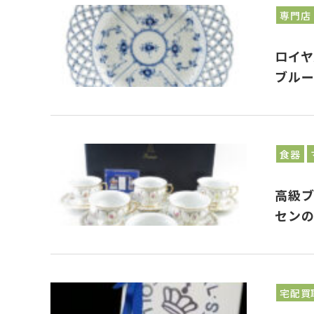
専門店
ロイ
ブル
食器
高級ブ
セン
宅配買