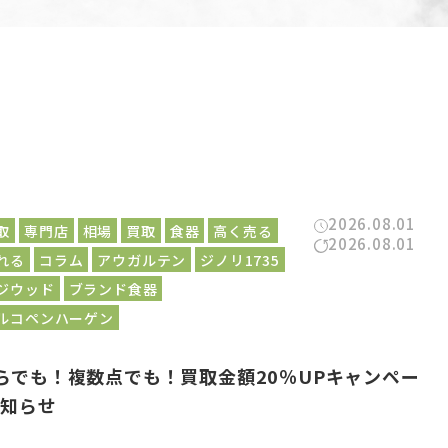
2026.08.01
取
専門店
相場
買取
食器
高く売る
2026.08.01
れる
コラム
アウガルテン
ジノリ1735
ジウッド
ブランド食器
ルコペンハーゲン
らでも！複数点でも！買取金額20％UPキャンペー
お知らせ