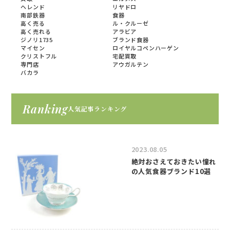
ヘレンド
リヤドロ
南部鉄器
食器
高く売る
ル・クルーゼ
高く売れる
アラビア
ジノリ1735
ブランド食器
マイセン
ロイヤルコペンハーゲン
クリストフル
宅配買取
専門店
アウガルテン
バカラ
Ranking
人気記事ランキング
2023.08.05
絶対おさえておきたい憧れ
の人気食器ブランド10選