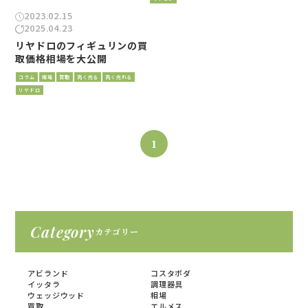
2023.02.15
2025.04.23
リヤドロのフィギュリンの買
取価格相場を大公開
コラム
相場
買取
高く売る
高く売れる
リヤドロ
1
Category
カテゴリー
アビランド
コスタボダ
イッタラ
調理器具
ウェッジウッド
相場
買取
エルメス