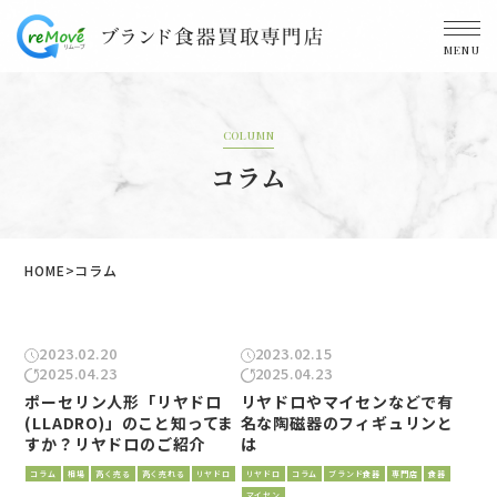
MENU
COLUMN
コラム
HOME
コラム
2023.02.20
2023.02.15
2025.04.23
2025.04.23
ポーセリン人形「リヤドロ
リヤドロやマイセンなどで有
(LLADRO)」のこと知ってま
名な陶磁器のフィギュリンと
すか？リヤドロのご紹介
は
コラム
相場
高く売る
高く売れる
リヤドロ
リヤドロ
コラム
ブランド食器
専門店
食器
マイセン