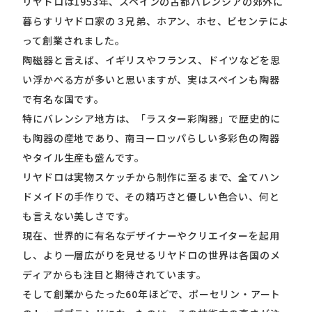
リヤドロは1953年、スペインの古都バレンシアの郊外に
暮らすリヤドロ家の３兄弟、ホアン、ホセ、ビセンテによ
って創業されました。
陶磁器と言えば、イギリスやフランス、ドイツなどを思
い浮かべる方が多いと思いますが、実はスペインも陶器
で有名な国です。
特にバレンシア地方は、「ラスター彩陶器」で歴史的に
も陶器の産地であり、南ヨーロッパらしい多彩色の陶器
やタイル生産も盛んです。
リヤドロは実物スケッチから制作に至るまで、全てハン
ドメイドの手作りで、その精巧さと優しい色合い、何と
も言えない美しさです。
現在、世界的に有名なデザイナーやクリエイターを起用
し、より一層広がりを見せるリヤドロの世界は各国のメ
ディアからも注目と期待されています。
そして創業からたった60年ほどで、ポーセリン・アート