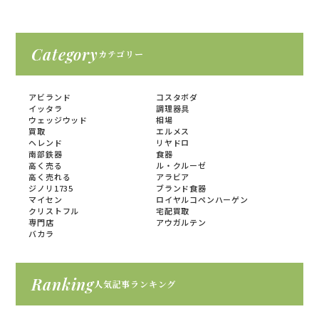
Category
カテゴリー
アビランド
コスタボダ
イッタラ
調理器具
ウェッジウッド
相場
買取
エルメス
ヘレンド
リヤドロ
南部鉄器
食器
高く売る
ル・クルーゼ
高く売れる
アラビア
ジノリ1735
ブランド食器
マイセン
ロイヤルコペンハーゲン
クリストフル
宅配買取
専門店
アウガルテン
バカラ
Ranking
人気記事ランキング