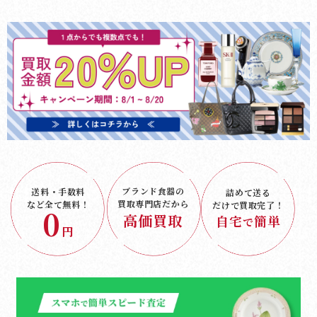
ブランド食器の
送料・手数料
詰めて送る
買取専門店だから
など
全て無料！
だけで
買取完了！
0
高価買取
自宅
簡単
で
円