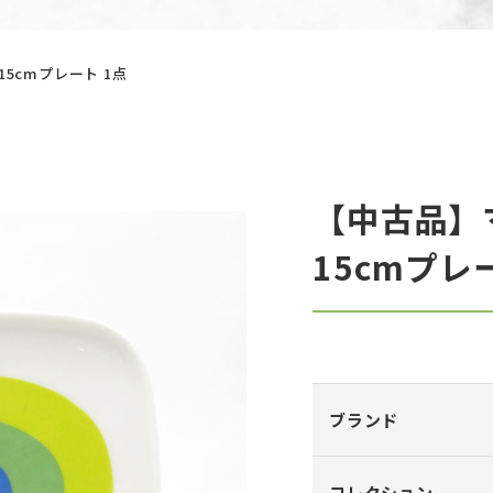
5cmプレート 1点
【中古品】
15cmプレ
ブランド
コレクション