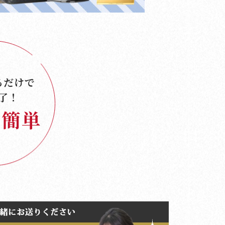
る
だけで
了！
簡単
で