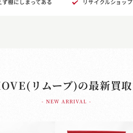
えず棚にしまってある
リサイクルショップ
MOVE(リムーブ)の
最新買取
- NEW ARRIVAL -