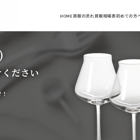
HOME
買取の流れ
買取相場表
初めての方
)
せください
で！