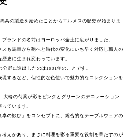
史
級馬具の製造を始めたことからエルメスの歴史が始まりま
、ブランドの名前はヨーロッパ全土に広がりました。
メスも馬車から鞄へと時代の変化にいち早く対応し職人の
な歴史に生まれ変わっています。
の分野に進出したのは
1981
年のことです。
表現するなど、個性的な色使いで魅力的なコレクションを
」
大輪の芍薬が彩るピンクとグリーンのデコレーション
至っています。
食卓の歓び」をコンセプトに、総合的なテーブルウェアの
う考えがあり、まさに料理を彩る重要な役割を果たすのが