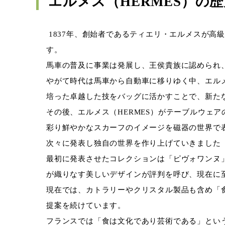
エルメス（
HERMES
）の歴
1837
年、創始者であるティエリ・エルメスが高
す。
馬車の普及に事業は発展し、王侯貴族に認められ
やがて時代は馬車から自動車に移りゆく中、エル
培った卓越した技をバッグに活かすことで、新た
その後、エルメス（
HERMES
）がテーブルウェア
彩り鮮やかなスカーフのイメージを磁器の世界で
次々に発表し独自の世界を作り上げていきました
最初に発表させたコレクションは「ピヴォワンヌ
が織りなす美しいデザインが評判を呼び、現在に
現在では、カトラリーやクリスタル製品も含め「
提案を続けています。
フランスでは「食は文化であり芸術である」とい