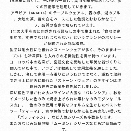
1916年に独立し、その後も一貫して実用食器を追求しつつ、多
くの芸術家を起用していきます。
アラビア（ARABIA）のテーブルウェアは、森の緑、湖のブル
ー、大地の茶、雪の白をベースにした色調とおおらかなモチー
フ、品質の高さで知られています。
1年の大半を雪に閉ざされる暮らしの中で生まれた「食器は実
用的で、丈夫でなければならない」というブランドのポリシー
が反映された商品構成。
製品は耐火性にも優れたストーンウェアが多く、そのままオー
ブンにも冷凍庫にも入れられる機能性を併せ持っています。
ヨーロッパ中の名窯が、宮廷文化を反映した華美な器づくりに
励んでいた中で、アラビアは徹底して実用主義を通しました。
しかし、決して実用一点張りというわけではなく、重ねて収納
できる上に耐火に優れた「ストーン・ウェア」のデザインは洋
食器の世界に新風を巻き起こしました。
深い藍色で描かれた太いラインが大胆な「バレンシア」、秋を
イメージした色のみで焼き上げられた素朴なのみモダンな「ル
スカ」、一色のみの使用で単純なフォルムを生かしたベストセ
ラー「ティーマ」、青や黄色でおおらかに花と果実えい描いた
「パラティッシ」、など人気シリーズも多数あります。
またおなじみ妖精物語「ムーミン」シリーズなども定番商品で
す。