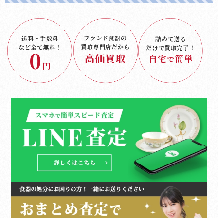
ブランド食器の
送料・手数料
詰めて送る
買取専門店だから
など
全て無料！
だけで
買取完了！
0
高価買取
自宅
簡単
で
円