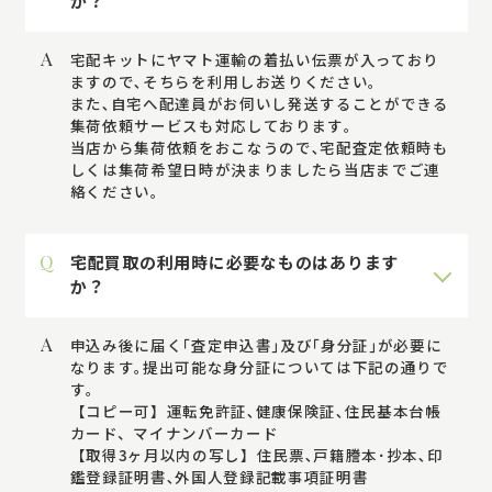
か？
A
宅配キットにヤマト運輸の着払い伝票が入っており
ますので､そちらを利用しお送りください｡
また､自宅へ配達員がお伺いし発送することができる
集荷依頼サービスも対応しております｡
当店から集荷依頼をおこなうので､宅配査定依頼時も
しくは集荷希望日時が決まりましたら当店までご連
絡ください｡
Q
宅配買取の利用時に必要なものはあります
か？
A
申込み後に届く｢査定申込書｣及び｢身分証｣が必要に
なります｡提出可能な身分証については下記の通りで
す｡
【コピー可】運転免許証､健康保険証､住民基本台帳
カード、マイナンバーカード
【取得3ヶ月以内の写し】住民票､戸籍謄本･抄本､印
鑑登録証明書､外国人登録記載事項証明書