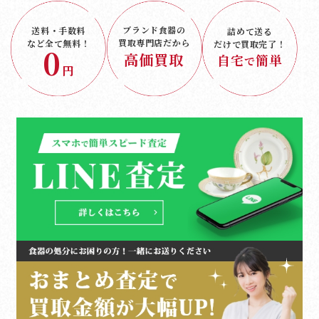
ブランド食器の
送料・手数料
詰めて送る
買取専門店だから
など
全て無料！
だけで
買取完了！
0
高価買取
自宅
簡単
で
円