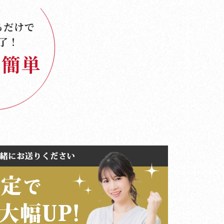
る
だけで
了！
簡単
で