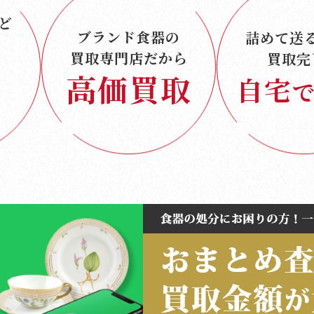
ど
ブランド食器の
詰めて送
買取専門店だから
買取完
高価買取
自宅