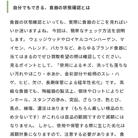
自分でもできる、食器の状態確認とは
食器の状態確認といっても、実際に食器のどこを見ればい
いか迷いますよね。 今回は、簡単なチェック方法を説明
します。 ウェッジウッドやロイヤルコペンハーゲン、マ
イセン、ヘレンド、バカラなど、あらゆるブランド食器に
当てはまるのでぜひ買取希望の際は確認してください。
見るポイントとして、「使用によるキズ、洗っても落ちな
い汚れやほこり・水あか、金彩部分や絵柄のスレ・ハ
ゲ、ヒビ、欠け、長期保管による経年性劣化」です。 高
級な食器でも、陶磁器の製法上、個体やロットによりピ
ンホール、スタンプの滲み、突起、ざらつき、色とび、
黒点、線傷、濃淡はあります（もちろん厳しい検品のた
め少ないです）がこれらは良品の範囲ですので減額には
なりません。 しかし、使用や保管する際に生じた劣化は
減額対象になりますので、注意する必要があります。 食