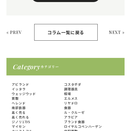
コラム一覧に戻る
« PREV
NEXT »
Category
カテゴリー
アビランド
コスタボダ
イッタラ
調理器具
ウェッジウッド
相場
買取
エルメス
ヘレンド
リヤドロ
南部鉄器
食器
高く売る
ル・クルーゼ
高く売れる
アラビア
ジノリ1735
ブランド食器
マイセン
ロイヤルコペンハーゲン