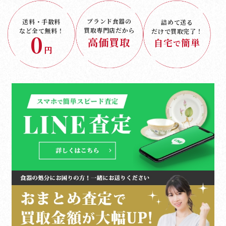
ブランド食器の
送料・手数料
詰めて送る
買取専門店だから
など
全て無料！
だけで
買取完了！
0
高価買取
自宅
簡単
で
円