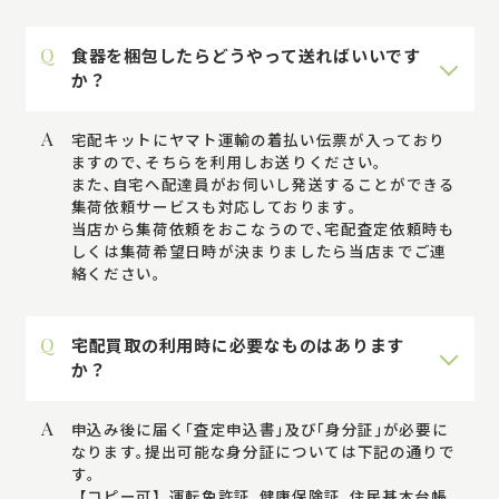
Q
食器を梱包したらどうやって送ればいいです
か？
A
宅配キットにヤマト運輸の着払い伝票が入っており
ますので､そちらを利用しお送りください｡
また､自宅へ配達員がお伺いし発送することができる
集荷依頼サービスも対応しております｡
当店から集荷依頼をおこなうので､宅配査定依頼時も
しくは集荷希望日時が決まりましたら当店までご連
絡ください｡
Q
宅配買取の利用時に必要なものはあります
か？
A
申込み後に届く｢査定申込書｣及び｢身分証｣が必要に
なります｡提出可能な身分証については下記の通りで
す｡
【コピー可】運転免許証､健康保険証､住民基本台帳