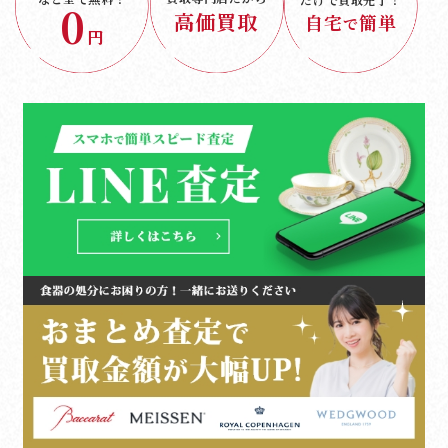
0
高価買取
自宅
簡単
で
円