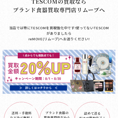
TESCOMの買取なら
ブランド食器買取専門店リムーブへ
当店では特にTESCOMを買取強化中です!使ってないTESCOM
がありましたら
reMOVE(リムーブ)へお送りください!
ブランド食器の
送料・手数料
詰めて送る
買取専門店だから
など
全て無料！
だけで
買取完了！