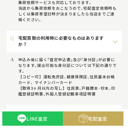
集荷依頼サービスも対応しております｡
当店から集荷依頼をおこなうので､宅配査定依頼時も
しくは集荷希望日時が決まりましたら当店までご連
絡ください｡
Q
宅配買取の利用時に必要なものはあります
か？
A
申込み後に届く｢査定申込書｣及び｢身分証｣が必要に
なります｡提出可能な身分証については下記の通りで
す｡
【コピー可】運転免許証､健康保険証､住民基本台帳
カード、マイナンバーカード
【取得3ヶ月以内の写し】住民票､戸籍謄本･抄本､印
鑑登録証明書､外国人登録記載事項証明書
Q
どのくらいで査定結果がでますか。
LINE査定
宅配査定
A
即日査定をおこなっておりますので､原則1営業日以