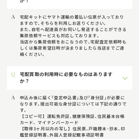
か？
A
宅配キットにヤマト運輸の着払い伝票が入っており
ますので､そちらを利用しお送りください｡
また､自宅へ配達員がお伺いし発送することができる
集荷依頼サービスも対応しております｡
当店から集荷依頼をおこなうので､宅配査定依頼時も
しくは集荷希望日時が決まりましたら当店までご連
絡ください｡
Q
宅配買取の利用時に必要なものはあります
か？
A
申込み後に届く｢査定申込書｣及び｢身分証｣が必要に
なります｡提出可能な身分証については下記の通りで
す｡
【コピー可】運転免許証､健康保険証､住民基本台帳
カード、マイナンバーカード
【取得3ヶ月以内の写し】住民票､戸籍謄本･抄本､印
鑑登録証明書､外国人登録記載事項証明書