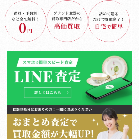
ブランド食器の
送料・手数料
詰めて送る
買取専門店だから
など
全て無料！
だけで
買取完了！
0
高価買取
自宅
簡単
で
円