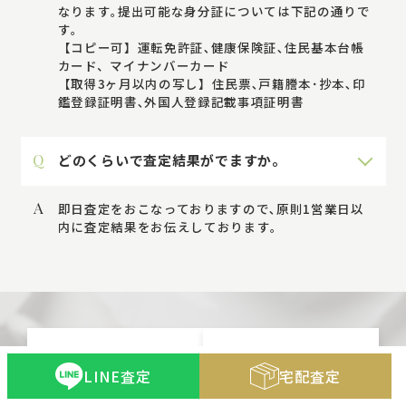
なります｡提出可能な身分証については下記の通りで
す｡
【コピー可】運転免許証､健康保険証､住民基本台帳
カード、マイナンバーカード
【取得3ヶ月以内の写し】住民票､戸籍謄本･抄本､印
鑑登録証明書､外国人登録記載事項証明書
Q
どのくらいで査定結果がでますか。
A
即日査定をおこなっておりますので､原則1営業日以
内に査定結果をお伝えしております｡
宅配キット
送料
LINE査定
宅配査定