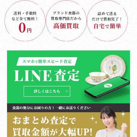
ブランド食器の
送料・手数料
詰めて送る
買取専門店だから
など
全て無料！
だけで
買取完了！
0
高価買取
自宅
簡単
で
円