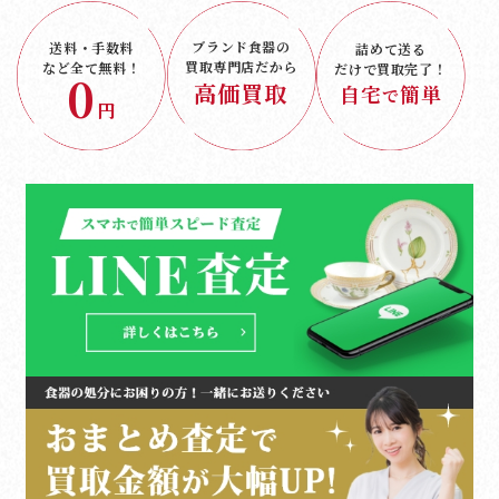
ブランド食器の
送料・手数料
詰めて送る
買取専門店だから
など
全て無料！
だけで
買取完了！
0
高価買取
自宅
簡単
で
円