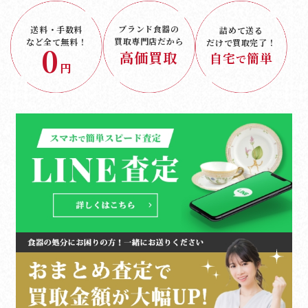
ブランド食器の
送料・手数料
詰めて送る
買取専門店だから
など
全て無料！
だけで
買取完了！
0
高価買取
自宅
簡単
で
円