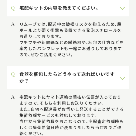
Q
宅配キットの内容を教えてください。
A
リムーブでは､配送中の破損リスクを抑えるため､段
ボールより硬く衝撃も吸収できる発泡スチロールを
お送りしております｡
プチプチや新聞紙などの緩衝材や､梱包の仕方などを
案内したパンフレットも一緒にお送りしております
ので､ぜひご活用ください。
Q
食器を梱包したらどうやって送ればいいです
か？
A
宅配キットにヤマト運輸の着払い伝票が入っており
ますので､そちらを利用しお送りください｡
また､自宅へ配達員がお伺いし発送することができる
集荷依頼サービスも対応しております｡
当店から集荷依頼をおこなうので､宅配査定依頼時も
しくは集荷希望日時が決まりましたら当店までご連
絡ください｡