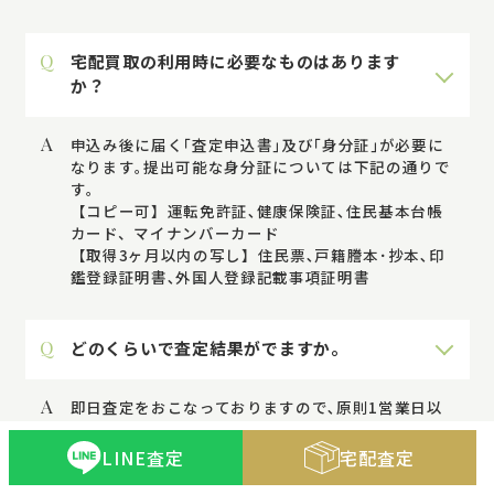
Q
宅配買取の利用時に必要なものはあります
か？
A
申込み後に届く｢査定申込書｣及び｢身分証｣が必要に
なります｡提出可能な身分証については下記の通りで
す｡
【コピー可】運転免許証､健康保険証､住民基本台帳
カード、マイナンバーカード
【取得3ヶ月以内の写し】住民票､戸籍謄本･抄本､印
鑑登録証明書､外国人登録記載事項証明書
Q
どのくらいで査定結果がでますか。
A
即日査定をおこなっておりますので､原則1営業日以
内に査定結果をお伝えしております｡
LINE査定
宅配査定