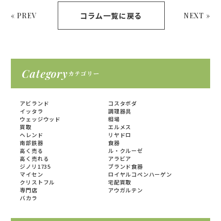
コラム一覧に戻る
« PREV
NEXT »
Category
カテゴリー
アビランド
コスタボダ
イッタラ
調理器具
ウェッジウッド
相場
買取
エルメス
ヘレンド
リヤドロ
南部鉄器
食器
高く売る
ル・クルーゼ
高く売れる
アラビア
ジノリ1735
ブランド食器
マイセン
ロイヤルコペンハーゲン
クリストフル
宅配買取
専門店
アウガルテン
バカラ