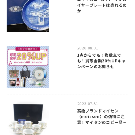
イヤープレートは売れるの
か
2026.08.01
1点からでも！複数点で
も！買取金額20％UPキャ
ンペーンのお知らせ
2023.07.31
高級ブランドマイセン
（meissen）の偽物に注
意！マイセンのコピー品の
見分け方について