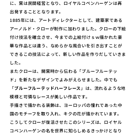
に、窯は民間経営となり、ロイヤルコペンハーゲンは再
出発することとなります。
1885
年には、アートディレクターとして、建築家である
アーノルド・クローが制作に加わりました。クローの下絵
付け技法を確立させ、今までの上絵付けｓｗ描かれた豪
華な作品とは違う、なめらかな風合いを引き出すことが
できるこの技法によって、新しい作品を作りだしていきま
した。
またクローは、開窯時から伝わる「ブルーフルーテッ
ド」を新たなデザインでよみがえらせました。中でも
「
ブルーフルーテッドハーフレース
」は、流れるような地
模様と可憐なレースが美しい作品です。
手描きで描かれる装飾は、ヨーロッパの憧れであった中
国のモチーフを取り入れ、キクの花が描かれています。
こうしてクローが復活させたこのシリーズは、ロイヤル
コペンハーゲンの名を世界に知らしめるきっかけとなり