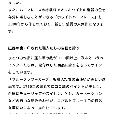
ました。
また、ハーフレースの地模様でオフホワイトの磁器の色を
存分に楽しむことができる「
ホワイトハーフレース
」も
1888
年から作られており、新しい感覚の人気作になりま
す。
磁器の裏に印された職人たちの自信と誇り
ひとつの作品に運ぶ筆の数が
1000
回以上に及ぶというペ
インターたちは、絵付けした商品に誇りをもってサイン
をしています。
「ブルーフラワーカーブ」も職人たちの筆使いが美しい逸
品です。
1780
年の発表でロココ調のペイントが美しく、
白磁にチューリップやスイセン、ケシ、カーネーション
などの自由な組み合わせが、コバルトブルー１色の微妙
な筆使いによって描かれています。