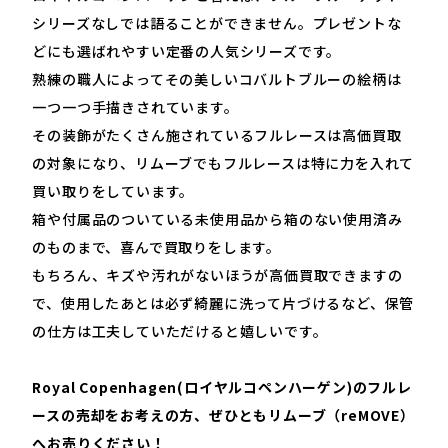
シリーズなしでは語ることができません。プレゼントな
どにも選ばれやすい定番の人気シリーズです。
熟練の職人によってその美しいコバルトブルーの絵柄は
一つ一つ手描きされています。
その装飾がたくさん施されているフルレースは高価買取
の対象になり、リムーブでもフルレースは特に力を入れて
買い取りをしています。
箱や付属品のついている未使用品から箱のない使用済み
のものまで、喜んで買取りをします。
もちろん、キズや汚れがないほうが高価買取できますの
で、使用したあとは必ず綺麗に洗って片づけるなど、保管
の仕方は工夫していただけると嬉しいです。
Royal Copenhagen(
ロイヤルコペンハーゲン
)
のフルレ
ースの売却をお考えの方、ぜひともリムーブ（
reMOVE
）
へお売りください！