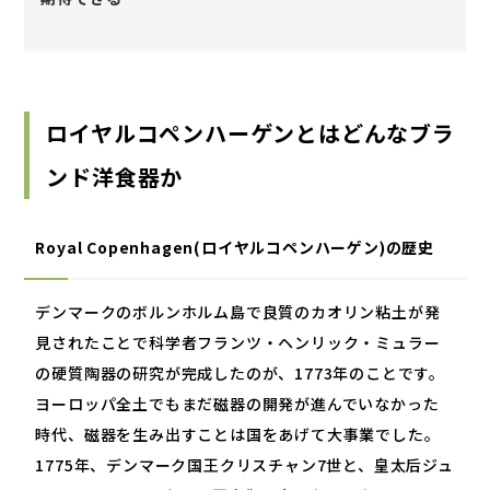
ロイヤルコペンハーゲンとはどんなブラ
ンド洋食器か
Royal Copenhagen(
ロイヤルコペンハーゲン
)
の歴史
デンマークのボルンホルム島で良質のカオリン粘土が発
見されたことで科学者フランツ・ヘンリック・ミュラー
の硬質陶器の研究が完成したのが、
1773
年のことです。
ヨーロッパ全土でもまだ磁器の開発が進んでいなかった
時代、磁器を生み出すことは国をあげて大事業でした。
1775
年、デンマーク国王クリスチャン
7
世と、皇太后ジュ