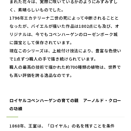
まれた花々は、実際に咲いているかのようにみずみずし
く、素晴らしいものでした。
1796
年エカテリーナ二世の死によって中断されることと
なったが、バイエルが描いた作品は
1802
点にも及び、オ
リジナルは、今でもコペンハーゲンのローゼンボーク城
に国宝として保存されています。
現在このシリーズは、上絵付け技法により、豊富な色使い
で
1
点ずつ職人の手で描き続けられています。
職人の最高の技術で描かれた約
700
種類の植物は、世界で
も高い評価を誇る逸品なのです。
ロイヤルコペンハーゲンの育ての親 アーノルド・クロー
の功績
1868
年、王室は、「ロイヤル」の名を残すことを条件