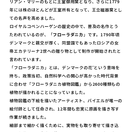
リアン・マリーのもとに王室御用窯となり、さらに
1779
年には株のほとんどが王室所有となって、王立磁器窯とし
ての名声を高めました。
ロイヤルコペンハーゲンの歴史の中で、普及の名作とう
たわれているのが、「
フローラダニカ
」です。
1790
年頃
デンマークと親交が厚く、同盟国でもあったロシアの女
帝エカテリーナ
2
世への贈り物として制作が開始されたと
言われています。
「フローラダニカ」とは、デンマークの花‘という意味を
持ち、政策当初、自然科学への関心が高かった時代背景
に合わせ「フローラダニカ植物図鑑」から
2600
種類もの
植物が描かれることになっていました。
植物図鑑の下絵を描いたアーティスト、バイエルが唯一の
絵付師として任命され、
12
年間も忠実に原画を描き写す
作業が続きました。
細部まで細かく描くために、実物をも取り寄せて描き込