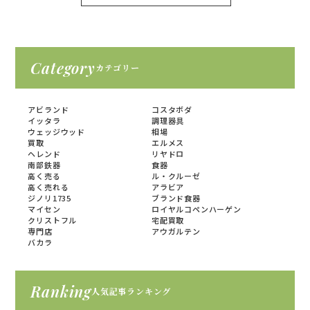
Category
カテゴリー
アビランド
コスタボダ
イッタラ
調理器具
ウェッジウッド
相場
買取
エルメス
ヘレンド
リヤドロ
南部鉄器
食器
高く売る
ル・クルーゼ
高く売れる
アラビア
ジノリ1735
ブランド食器
マイセン
ロイヤルコペンハーゲン
クリストフル
宅配買取
専門店
アウガルテン
バカラ
Ranking
人気記事ランキング