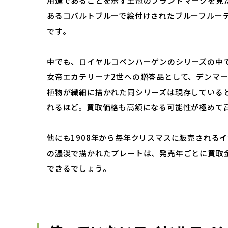
用達であることを示す王冠のブランドマークを見
あるコバルトブルーで絵付けされたブルーフルー
です。
中でも、ロイヤルコペンハーゲンのシリーズの中
女帝エカテリーナ
2
世への贈答品として、デンマ
植物が繊細に描かれた同シリーズは現存している
れるほど。買取価格も高額になる可能性が極めて
他にも
1908
年から毎年クリスマスに販売される
イ
の濃淡で描かれたプレートは、発売年ごとに買取
できるでしょう。