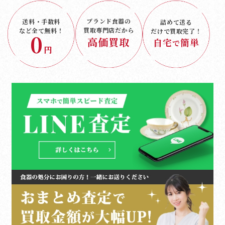
ブランド食器の
送料・手数料
詰めて送る
買取専門店だから
など
全て無料！
だけで
買取完了！
0
高価買取
自宅
簡単
で
円