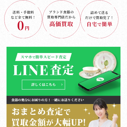
ブランド食器の
送料・手数料
詰めて送る
買取専門店だから
など
全て無料！
だけで
買取完了！
0
高価買取
自宅
簡単
で
円