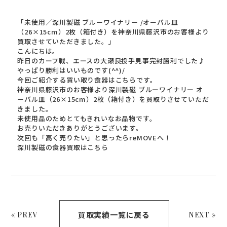
「未使用／深川製磁 ブルーワイナリー /オーバル皿
（26×15cm）2枚（箱付き）を神奈川県藤沢市のお客様より
買取させていただきました。」
こんにちは。
昨日のカープ戦、エースの大瀬良投手見事完封勝利でした♪
やっぱり勝利はいいものです(^^)/
今回ご紹介する買い取り食器はこちらです。
神奈川県藤沢市のお客様より深川製磁 ブルーワイナリー オ
ーバル皿（26×15cm）2枚（箱付き）を買取りさせていただ
きました。
未使用品のためとてもきれいなお品物です。
お売りいただきありがとうございます。
次回も「高く売りたい」と思ったらreMOVEへ！
深川製磁の食器買取はこちら
買取実績一覧に戻る
« PREV
NEXT »