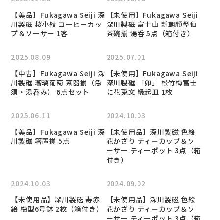
【美品】Fukagawa Seiji 深
【未使用】Fukagawa Seiji
川製磁 桜小紋 コーヒーカッ
深川製磁 富士山 新朝顔型仙
プ＆ソーサー 1客
茶碗揃 湯呑 5点（箱付き）
2025.08.09
2025.07.01
【中古】Fukagawa Seiji 深
【未使用】Fukagawa Seiji
川製磁 瑠璃葡萄 茶器揃（急
深川製磁 「卯」 松竹梅富士
須・湯呑み） 6点セット
に花兎文 縁起皿 1枚
2025.06.11
2024.10.03
【美品】Fukagawa Seiji 深
【未使用品】深川製磁 色絵
川製磁 箸置揃 5点
花かざり ティーカップ＆ソ
ーサー ティーポット 3点（箱
付き）
2024.10.03
2024.09.02
【未使用品】深川製磁 寿赤
【未使用品】深川製磁 色絵
絵 梅型6号鉢 2枚（箱付き）
花かざり ティーカップ＆ソ
ーサー ティーポット 3点（箱