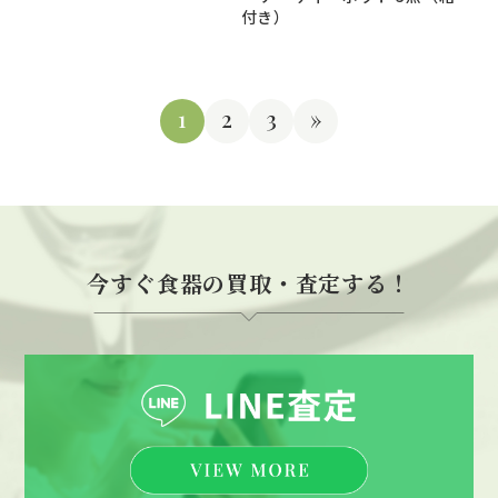
付き）
1
2
3
»
今すぐ食器の買取・査定する！