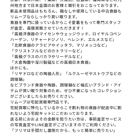
州地方まで日本全国のお客様と取引をおこなっております。
新品未使用品はもちろん、箱なしや使用している中古食器も
リムーブならしっかり買い取ります。
食器を専門に扱っているからこそ愛着をもって専門スタッフ
が査定、高価買取させていただきます！
「高級洋食器のマイセンやウェッジウッド、ロイヤルコペン
ハーゲン、リチャードジノリ、ヘレンド、エルメスなど」
「北欧食器のアラビアやイッタラ、マリメッコなど」
「クリストフルなどのカトラリーなど」
「高級グラスのバカラやリーデルなど」
「大倉陶園や深川製磁などの高級日本食器」
ほかにも、
「リヤドロなどの陶器人形」「ルクルーゼやストウブなどの
調理鍋」
などブランド食器や陶器、調理鍋など幅広いブランド・アイ
テムが買い取り対象のため、ぜひ不要になったコレクション
がございましたらお売りください。
リムーブは宅配買取専門店です。
宅配買取に特化しているからこそ割れ物の食器が配送中に割
れないよう宅配キットにこだわっております。
送る前におおよその金額を知りたい方は、事前査定サービス
の写真査定やLINE査定がございますのでご利用ください。
「フリマは手間だし面倒だから、もっと簡単に売りたい」