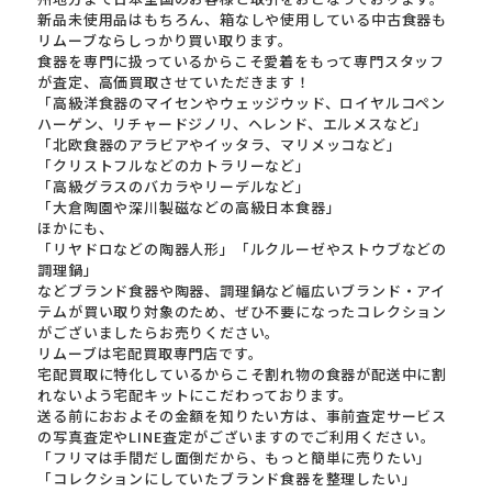
新品未使用品はもちろん、箱なしや使用している中古食器も
リムーブならしっかり買い取ります。
食器を専門に扱っているからこそ愛着をもって専門スタッフ
が査定、高価買取させていただきます！
「高級洋食器のマイセンやウェッジウッド、ロイヤルコペン
ハーゲン、リチャードジノリ、ヘレンド、エルメスなど」
「北欧食器のアラビアやイッタラ、マリメッコなど」
「クリストフルなどのカトラリーなど」
「高級グラスのバカラやリーデルなど」
「大倉陶園や深川製磁などの高級日本食器」
ほかにも、
「リヤドロなどの陶器人形」「ルクルーゼやストウブなどの
調理鍋」
などブランド食器や陶器、調理鍋など幅広いブランド・アイ
テムが買い取り対象のため、ぜひ不要になったコレクション
がございましたらお売りください。
リムーブは宅配買取専門店です。
宅配買取に特化しているからこそ割れ物の食器が配送中に割
れないよう宅配キットにこだわっております。
送る前におおよその金額を知りたい方は、事前査定サービス
の写真査定やLINE査定がございますのでご利用ください。
「フリマは手間だし面倒だから、もっと簡単に売りたい」
「コレクションにしていたブランド食器を整理したい」