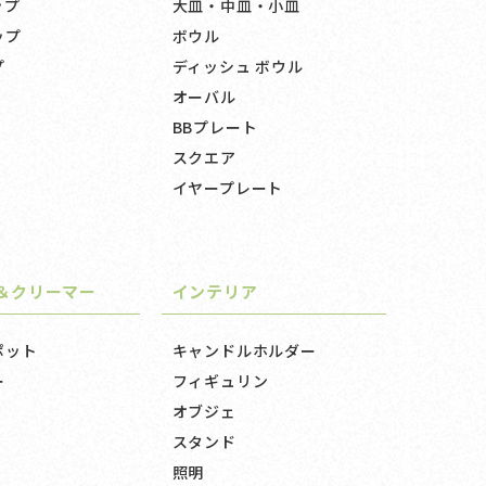
ップ
大皿・中皿・小皿
ップ
ボウル
プ
ディッシュ ボウル
オーバル
BBプレート
スクエア
イヤープレート
＆クリーマー
インテリア
ポット
キャンドルホルダー
ー
フィギュリン
オブジェ
スタンド
照明