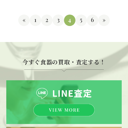
«
1
2
3
4
5
6
»
今すぐ食器の買取・査定する！