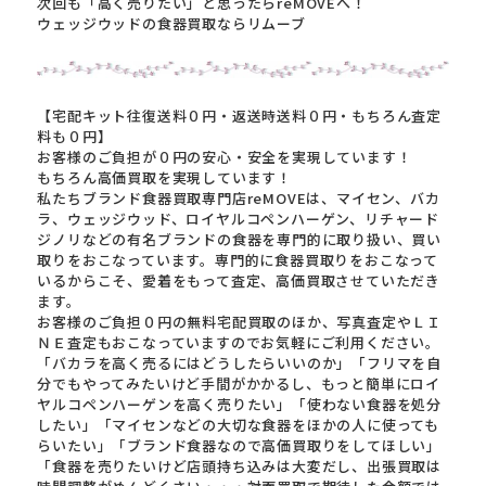
次回も「高く売りたい」と思ったらreMOVEへ！
ウェッジウッドの食器買取ならリムーブ
【宅配キット往復送料０円・返送時送料０円・もちろん査定
料も０円】
お客様のご負担が０円の安心・安全を実現しています！
もちろん高価買取を実現しています！
私たちブランド食器買取専門店reMOVEは、マイセン、バカ
ラ、ウェッジウッド、ロイヤルコペンハーゲン、リチャード
ジノリなどの有名ブランドの食器を専門的に取り扱い、買い
取りをおこなっています。専門的に食器買取りをおこなって
いるからこそ、愛着をもって査定、高価買取させていただき
ます。
お客様のご負担０円の無料宅配買取のほか、写真査定やＬＩ
ＮＥ査定もおこなっていますのでお気軽にご利用ください。
「バカラを高く売るにはどうしたらいいのか」「フリマを自
分でもやってみたいけど手間がかかるし、もっと簡単にロイ
ヤルコペンハーゲンを高く売りたい」「使わない食器を処分
したい」「マイセンなどの大切な食器をほかの人に使っても
らいたい」「ブランド食器なので高価買取りをしてほしい」
「食器を売りたいけど店頭持ち込みは大変だし、出張買取は