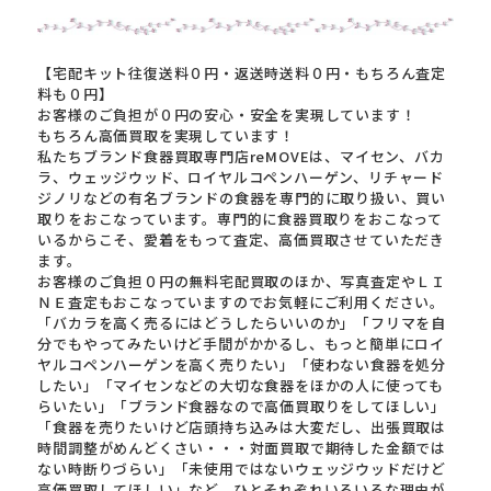
【宅配キット往復送料０円・返送時送料０円・もちろん査定
料も０円】
お客様のご負担が０円の安心・安全を実現しています！
もちろん高価買取を実現しています！
私たちブランド食器買取専門店reMOVEは、マイセン、バカ
ラ、ウェッジウッド、ロイヤルコペンハーゲン、リチャード
ジノリなどの有名ブランドの食器を専門的に取り扱い、買い
取りをおこなっています。専門的に食器買取りをおこなって
いるからこそ、愛着をもって査定、高価買取させていただき
ます。
お客様のご負担０円の無料宅配買取のほか、写真査定やＬＩ
ＮＥ査定もおこなっていますのでお気軽にご利用ください。
「バカラを高く売るにはどうしたらいいのか」「フリマを自
分でもやってみたいけど手間がかかるし、もっと簡単にロイ
ヤルコペンハーゲンを高く売りたい」「使わない食器を処分
したい」「マイセンなどの大切な食器をほかの人に使っても
らいたい」「ブランド食器なので高価買取りをしてほしい」
「食器を売りたいけど店頭持ち込みは大変だし、出張買取は
時間調整がめんどくさい・・・対面買取で期待した金額では
ない時断りづらい」「未使用ではないウェッジウッドだけど
高価買取してほしい」など、ひとそれぞれいろいろな理由が