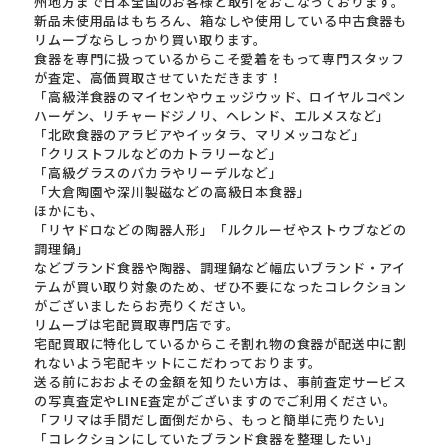
州地方まで日本全国のお客様と取引をおこなっております。
新品未使用品はもちろん、箱なしや使用している中古食器も
リムーブならしっかり買い取ります。
食器を専門に扱っているからこそ愛着をもって専門スタッフ
が査定、高価買取させていただきます！
「高級洋食器のマイセンやウェッジウッド、ロイヤルコペン
ハーゲン、リチャードジノリ、ヘレンド、エルメスなど」
「北欧食器のアラビアやイッタラ、マリメッコなど」
「クリストフルなどのカトラリーなど」
「高級グラスのバカラやリーデルなど」
「大倉陶園や深川製磁などの高級日本食器」
ほかにも、
「リヤドロなどの陶器人形」「ルクルーゼやストウブなどの
調理鍋」
などブランド食器や陶器、調理鍋など幅広いブランド・アイ
テムが買い取り対象のため、ぜひ不要になったコレクション
がございましたらお売りください。
リムーブは宅配買取専門店です。
宅配買取に特化しているからこそ割れ物の食器が配送中に割
れないよう宅配キットにこだわっております。
送る前におおよその金額を知りたい方は、事前査定サービス
の写真査定やLINE査定がございますのでご利用ください。
「フリマは手間だし面倒だから、もっと簡単に売りたい」
「コレクションにしていたブランド食器を整理したい」