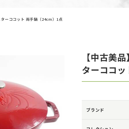
ターココット 両手鍋（24cm）1点
【中古美品
ターココット
ブランド
コレクション