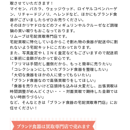
取させていただきます！
マイセン、バカラ、ウェッジウッド、ロイヤルコペンハーゲ
ン、リチャードジノリ、ヘレンドなど、ほかにもブランド食
器がございましたらぜひお売りください。
そのほかリヤドロなどのフィギュリンやルクルーゼなど調理
鍋の買い取りもおこなっております。
リムーブは宅配買取専門店です。
宅配買取に特化しているからこそ割れ物の食器が配送中に割
れないよう宅配キットにこだわっております。
また、写真査定やＬＩＮＥ査定などもございますので配送前
に事前に金額がわかって安心です。
「フリマは手間だし面倒だから、もっと簡単に売りたい」
「コレクションにしていたブランド食器を整理したい」
「大切な食器をほかの人に使ってもらいたい」
「ブランド食器なので高価買取りをしてほしい」
「食器を売りたいけど店頭持ち込みは大変だし、出張買取は
時間調整がめんどくさい・・・対面買取で期待した金額では
ない時断りづらい」
など、そんなときは「ブランド食器の宅配買取専門店」にお
任せください！