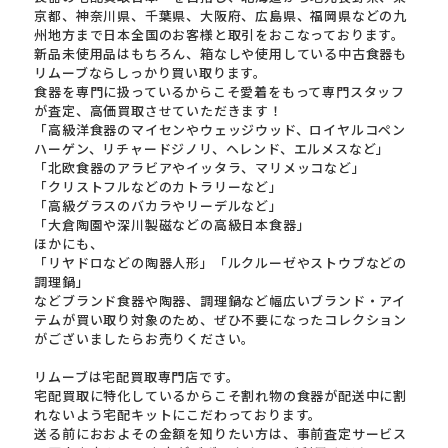
京都、神奈川県、千葉県、大阪府、広島県、福岡県などの九
州地方まで日本全国のお客様と取引をおこなっております。
新品未使用品はもちろん、箱なしや使用している中古食器も
リムーブならしっかり買い取ります。
食器を専門に扱っているからこそ愛着をもって専門スタッフ
が査定、高価買取させていただきます！
「高級洋食器のマイセンやウェッジウッド、ロイヤルコペン
ハーゲン、リチャードジノリ、ヘレンド、エルメスなど」
「北欧食器のアラビアやイッタラ、マリメッコなど」
「クリストフルなどのカトラリーなど」
「高級グラスのバカラやリーデルなど」
「大倉陶園や深川製磁などの高級日本食器」
ほかにも、
「リヤドロなどの陶器人形」「ルクルーゼやストウブなどの
調理鍋」
などブランド食器や陶器、調理鍋など幅広いブランド・アイ
テムが買い取り対象のため、ぜひ不要になったコレクション
がございましたらお売りください。
リムーブは宅配買取専門店です。
宅配買取に特化しているからこそ割れ物の食器が配送中に割
れないよう宅配キットにこだわっております。
送る前におおよその金額を知りたい方は、事前査定サービス