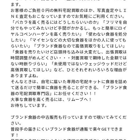
ます。
お客様のご負担０円の無料宅配買取のほか、写真査定やＬＩ
ＮＥ査定もおこなっていますのでお気軽にご利用ください。
「バカラを高く売るにはどうしたらいいのか」「フリマを自
分でもやってみたいけど手間がかかるし、もっと簡単にロイ
ヤルコペンハーゲンを高く売りたい」「使わない食器を処分
したい」「マイセンなどの大切な食器をほかの人に使っても
らいたい」「ブランド食器なので高価買取りをしてほしい」
「食器を売りたいけど店頭持ち込みは大変だし、出張買取は
時間調整がめんどくさい・・・対面買取で期待した金額では
ない時断りづらい」「未使用ではないウェッジウッドだけど
高価買取してほしい」など、ひとそれぞれいろいろな理由が
ありますよね。
そんなときは、自宅に届いた専用の宅配キットに食器を詰め
て送るだけで簡単に食器を売ることができる、「ブランド食
器の宅配買取専門店」にお任せください！！
大事な食器を高く売るには、リムーブへ！
お待ちしています。
ブランド食器の中古販売も行っていますので覗いてみてくだ
さい。
普段手の届きにくいブランド食器が通販で楽々GETできま
す！