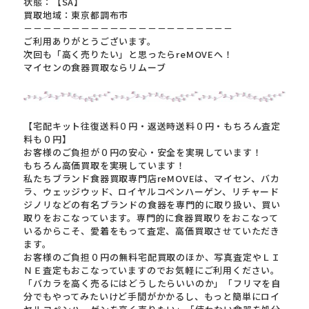
状態：【SA】
買取地域：東京都調布市
－－－－－－－－－－－－－－－－－－－－－－
ご利用ありがとうございます。
次回も「高く売りたい」と思ったらreMOVEへ！
マイセンの食器買取ならリムーブ
【宅配キット往復送料０円・返送時送料０円・もちろん査定
料も０円】
お客様のご負担が０円の安心・安全を実現しています！
もちろん高価買取を実現しています！
私たちブランド食器買取専門店reMOVEは、マイセン、バカ
ラ、ウェッジウッド、ロイヤルコペンハーゲン、リチャード
ジノリなどの有名ブランドの食器を専門的に取り扱い、買い
取りをおこなっています。専門的に食器買取りをおこなって
いるからこそ、愛着をもって査定、高価買取させていただき
ます。
お客様のご負担０円の無料宅配買取のほか、写真査定やＬＩ
ＮＥ査定もおこなっていますのでお気軽にご利用ください。
「バカラを高く売るにはどうしたらいいのか」「フリマを自
分でもやってみたいけど手間がかかるし、もっと簡単にロイ