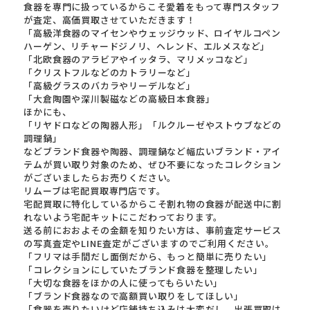
食器を専門に扱っているからこそ愛着をもって専門スタッフ
が査定、高価買取させていただきます！
「高級洋食器のマイセンやウェッジウッド、ロイヤルコペン
ハーゲン、リチャードジノリ、ヘレンド、エルメスなど」
「北欧食器のアラビアやイッタラ、マリメッコなど」
「クリストフルなどのカトラリーなど」
「高級グラスのバカラやリーデルなど」
「大倉陶園や深川製磁などの高級日本食器」
ほかにも、
「リヤドロなどの陶器人形」「ルクルーゼやストウブなどの
調理鍋」
などブランド食器や陶器、調理鍋など幅広いブランド・アイ
テムが買い取り対象のため、ぜひ不要になったコレクション
がございましたらお売りください。
リムーブは宅配買取専門店です。
宅配買取に特化しているからこそ割れ物の食器が配送中に割
れないよう宅配キットにこだわっております。
送る前におおよその金額を知りたい方は、事前査定サービス
の写真査定やLINE査定がございますのでご利用ください。
「フリマは手間だし面倒だから、もっと簡単に売りたい」
「コレクションにしていたブランド食器を整理したい」
「大切な食器をほかの人に使ってもらいたい」
「ブランド食器なので高額買い取りをしてほしい」
「食器を売りたいけど店舗持ち込みは大変だし、出張買取は