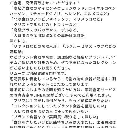
が査定、高価買取させていただきます！
「高級洋食器のマイセンやウェッジウッド、ロイヤルコペン
ハーゲン、リチャードジノリ、ヘレンド、エルメスなど」
「北欧食器のアラビアやイッタラ、マリメッコなど」
「クリストフルなどのカトラリーなど」
「高級グラスのバカラやリーデルなど」
「大倉陶園や深川製磁などの高級日本食器」
ほかにも、
「リヤドロなどの陶器人形」「ルクルーゼやストウブなどの
調理鍋」
などブランド食器や陶器、調理鍋など幅広いブランド・アイ
テムが買い取り対象のため、ぜひ不要になったコレクション
がございましたらお売りください。
リムーブは宅配買取専門店です。
宅配買取に特化しているからこそ割れ物の食器が配送中に割
れないよう宅配キットにこだわっております。
送る前におおよその金額を知りたい方は、事前査定サービス
の写真査定やLINE査定がございますのでご利用ください。
「フリマは手間だし面倒だから、もっと簡単に売りたい」
「コレクションにしていたブランド食器を整理したい」
「大切な食器をほかの人に使ってもらいたい」
「ブランド食器なので高額買い取りをしてほしい」
「食器を売りたいけど店舗持ち込みは大変だし、出張買取は
時間調整がめんどくさい・・・対面買取は期待した金額でな