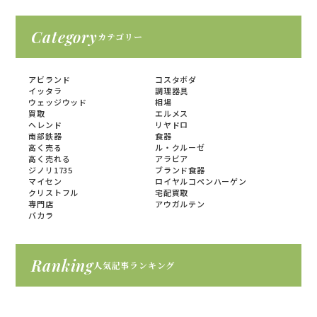
Category
カテゴリー
アビランド
コスタボダ
イッタラ
調理器具
ウェッジウッド
相場
買取
エルメス
ヘレンド
リヤドロ
南部鉄器
食器
高く売る
ル・クルーゼ
高く売れる
アラビア
ジノリ1735
ブランド食器
マイセン
ロイヤルコペンハーゲン
クリストフル
宅配買取
専門店
アウガルテン
バカラ
Ranking
人気記事ランキング